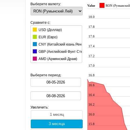
Выберите валюту:
Value
RON (Румынский
18.0
Сравните с:
17.8
USD (Доллар)
17.6
EUR (Евро)
CNY (Китайский юань Ренминби)
17.4
GBP (Английский Фунт Стерлингов)
17.2
AMD (Армянский Драм)
17.0
AUD (Австралийский Доллар)
AZN (Азербайджанский Манат)
Выберите период:
16.8
BGN (Болгарский Лев)
16.6
HUF (Венгерский Форинт)
BRL (Бразильский реал)
16.4
BYN (Белорусский Рубль)
16.2
Увеличить:
CAD (Канадский Доллар)
16.0
CHF (Швейцарский Франк)
CZK (Чешская Крона)
15.8