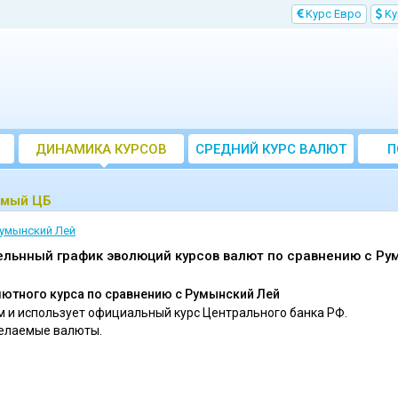
Kурс Евро
Kу
ДИНАМИКА КУРСОВ
CРЕДНИЙ КУРС ВАЛЮТ
П
ЗА МЕСЯЦ
емый ЦБ
умынский Лей
ельнный график эволюций курсов валют по сравнению c Ру
ютного курса по сравнению c Румынский Лей
 и использует официальный курс Центрального банка РФ.
желаемые валюты.