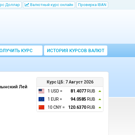
рс Доллар
Bалютный курс онлайн
Проверка IBAN
ОЛУЧИТЬ КУРС
ИСТОРИЯ КУРСОВ ВАЛЮТ
ВАЛЮТ ЦБ
ЦБ РФ
Курс ЦБ: 7 Август 2026
мынский Лей
1 USD =
81.4077
RUB
1 EUR =
94.0585
RUB
10 CNY =
120.6370
RUB