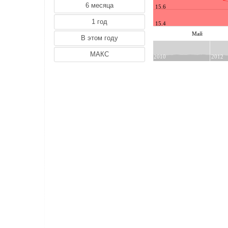
DKK (Датская Крона)
15.6
INR (Индийская pупия)
15.4
JPY (Японская Иена)
Май
KGS (Киргизский Сом)
KRW (Южнокорейский вон)
2010
2012
KZT (Казахский Тенге)
MDL (Молдавский лей)
NOK (Норвежская Крона)
PLN (Польская Злота)
SEK (Шведская Крона)
SGD (Сингапурский доллар)
TJS (Таджикский Сомони)
TMT (Туркменский Манат)
TRY (Турецкая Лира)
UAH (Украинская Гривна)
UZS (Узбекский Сум)
ZAR (Южноафриканский рэнд)