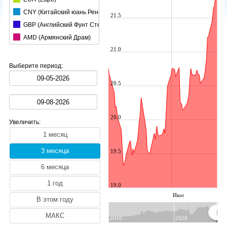
CNY (Китайский юань Ренминби)
21.5
GBP (Английский Фунт Стерлингов)
AMD (Армянский Драм)
21.0
AUD (Австралийский Доллар)
AZN (Азербайджанский Манат)
Выберите период:
BGN (Болгарский Лев)
20.5
HUF (Венгерский Форинт)
BRL (Бразильский реал)
BYN (Белорусский Рубль)
20.0
Увеличить:
CAD (Канадский Доллар)
CHF (Швейцарский Франк)
CZK (Чешская Крона)
19.5
DKK (Датская Крона)
INR (Индийская pупия)
19.0
JPY (Японская Иена)
Июл
KGS (Киргизский Сом)
KRW (Южнокорейский вон)
2010
2020