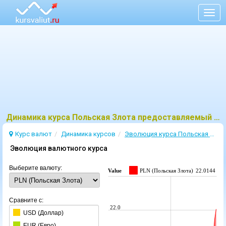
Togg
navig
Динамика курса Польская Злота предоставляемый ЦБ
Курс валют
Динамика курсов
Эволюция курсa Польская Злота
Эволюция валютного курса
Выберите валюту:
Value
PLN (Польская Злота)
22.0144
Сравните с:
22.0
USD (Доллар)
EUR (Евро)