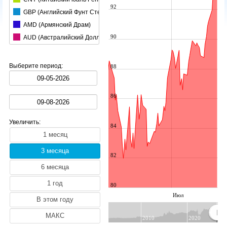
92
GBP (Английский Фунт Стерлингов)
AMD (Армянский Драм)
90
AUD (Австралийский Доллар)
AZN (Азербайджанский Манат)
BGN (Болгарский Лев)
Выберите период:
88
HUF (Венгерский Форинт)
BRL (Бразильский реал)
86
BYN (Белорусский Рубль)
CAD (Канадский Доллар)
Увеличить:
CHF (Швейцарский Франк)
84
CZK (Чешская Крона)
DKK (Датская Крона)
82
INR (Индийская pупия)
JPY (Японская Иена)
80
KGS (Киргизский Сом)
Июл
KRW (Южнокорейский вон)
KZT (Казахский Тенге)
2010
2020