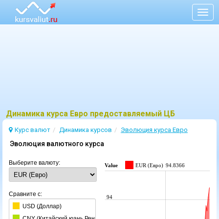
Togg
navig
Динамика курса Евро предоставляемый ЦБ
Курс валют
Динамика курсов
Эволюция курсa Евро
Эволюция валютного курса
Выберите валюту:
Value
EUR (Евро)
94.8366
Сравните с:
94
USD (Доллар)
CNY (Китайский юань Ренминби)