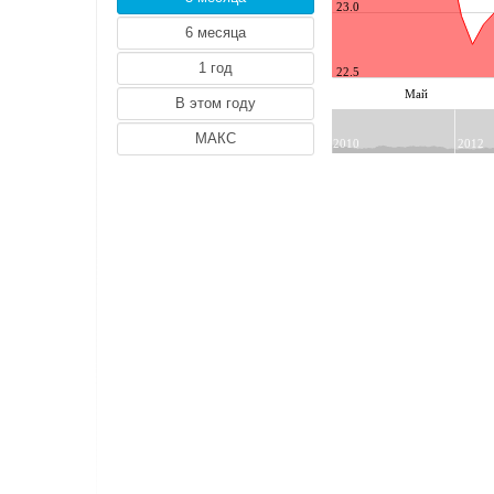
23.0
INR (Индийская pупия)
JPY (Японская Иена)
22.5
KGS (Киргизский Сом)
Май
KRW (Южнокорейский вон)
KZT (Казахский Тенге)
2010
2012
MDL (Молдавский лей)
NOK (Норвежская Крона)
PLN (Польская Злота)
RON (Румынский Лей)
SEK (Шведская Крона)
SGD (Сингапурский доллар)
TJS (Таджикский Сомони)
TMT (Туркменский Манат)
TRY (Турецкая Лира)
UAH (Украинская Гривна)
UZS (Узбекский Сум)
ZAR (Южноафриканский рэнд)