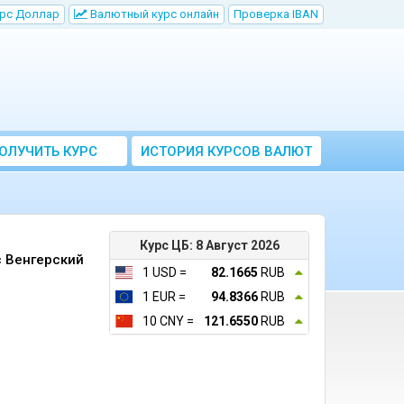
рс Доллар
Bалютный курс онлайн
Проверка IBAN
ОЛУЧИТЬ КУРС
ИСТОРИЯ КУРСОВ ВАЛЮТ
ВАЛЮТ ЦБ
ЦБ РФ
Курс ЦБ: 8 Август 2026
c Венгерский
1 USD =
82.1665
RUB
1 EUR =
94.8366
RUB
10 CNY =
121.6550
RUB