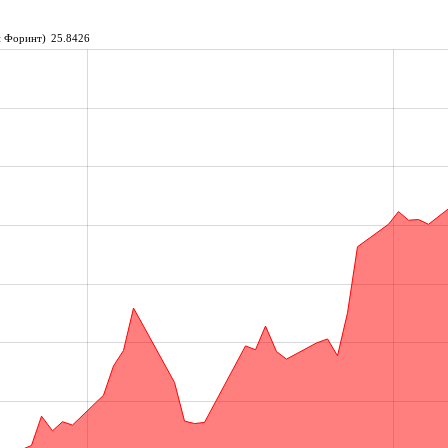
й Форинт)
25.8426