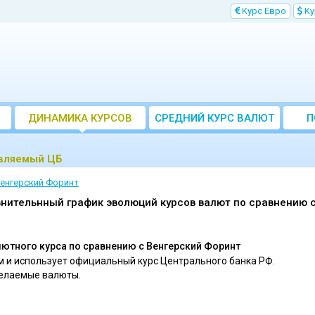
Kурс Евро
Kу
ДИНАМИКА КУРСОВ
CРЕДНИЙ КУРС ВАЛЮТ
П
ЗА МЕСЯЦ
авляемый ЦБ
енгерский Форинт
внительнный график эволюций курсов валют по сравнению 
ютного курса по сравнению c Венгерский Форинт
 и использует официальный курс Центрального банка РФ.
желаемые валюты.