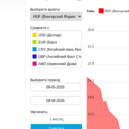
Выберите валюту:
Value
HUF (Венгерски
Сравните с:
26.0
USD (Доллар)
EUR (Евро)
25.5
CNY (Китайский юань Ренминби)
GBP (Английский Фунт Стерлингов)
25.0
AMD (Армянский Драм)
AUD (Австралийский Доллар)
AZN (Азербайджанский Манат)
Выберите период:
24.5
BGN (Болгарский Лев)
BRL (Бразильский реал)
24.0
BYN (Белорусский Рубль)
CAD (Канадский Доллар)
Увеличить:
CHF (Швейцарский Франк)
23.5
CZK (Чешская Крона)
DKK (Датская Крона)