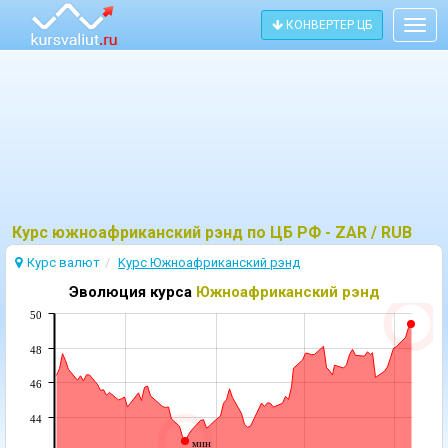
КОНВЕРТЕР ЦБ
Togg
navig
Курс южноафриканский рэнд по ЦБ РФ - ZAR / RUB
Курс валют
Kурс Южноафриканский рэнд
Эволюция курса
Южноафриканский рэнд
50
48
46
44
мин