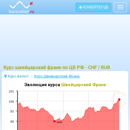
КОНВЕРТЕР ЦБ
Togg
navig
Курс швейцарский франк по ЦБ РФ - CHF / RUB
Курс валют
Kурс Швейцарский Франк
Эволюция курса
Швейцарский Франк
105
100
95
90
мин