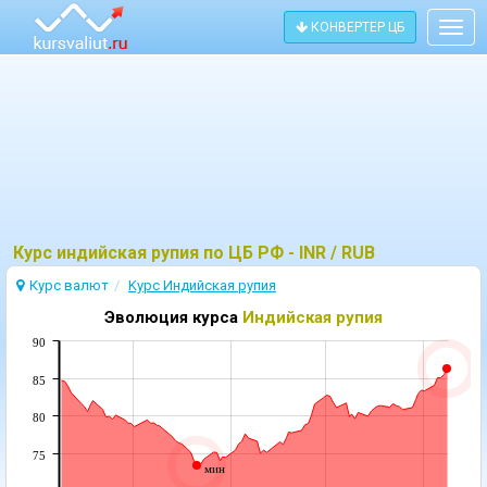
КОНВЕРТЕР ЦБ
Togg
navig
Курс индийская pупия по ЦБ РФ - INR / RUB
Курс валют
Kурс Индийская pупия
Эволюция курса
Индийская pупия
90
85
80
75
мин