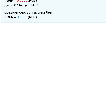
1 BGN =
0.0000
(RUB)
Дата:
07 Август 8400
Средний курс Болгарский Лев
1 BGN =
0.0000
(RUB)