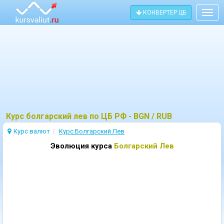
КОНВЕРТЕР ЦБ
Togg
navig
Курс болгарский лев по ЦБ РФ - BGN / RUB
Курс валют
Kурс Болгарский Лев
Эволюция курса
Болгарский Лев