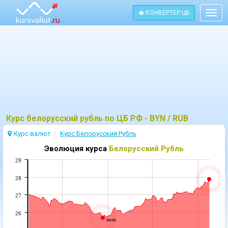
КОНВЕРТЕР ЦБ
Togg
navig
Курс белорусский рубль по ЦБ РФ - BYN / RUB
Курс валют
Kурс Белорусский Рубль
Эволюция курса
Белорусский Рубль
29
28
27
26
мин