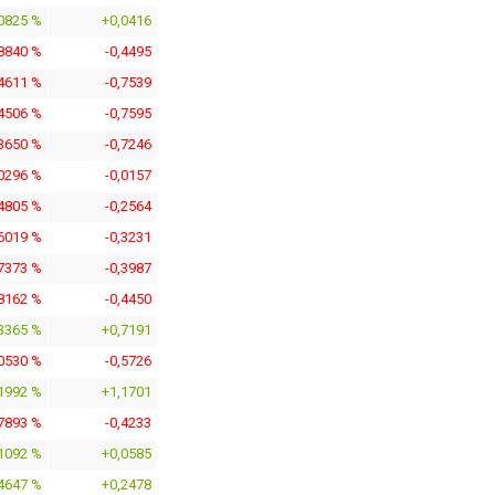
0825 %
+0,0416
,8840 %
-0,4495
,4611 %
-0,7539
,4506 %
-0,7595
,3650 %
-0,7246
,0296 %
-0,0157
,4805 %
-0,2564
,6019 %
-0,3231
,7373 %
-0,3987
,8162 %
-0,4450
3365 %
+0,7191
,0530 %
-0,5726
1992 %
+1,1701
,7893 %
-0,4233
1092 %
+0,0585
4647 %
+0,2478