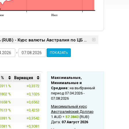
н
юн
Июл
Курс валют: австралийский доллар (AUD) / российский рубль (RUB) - Курс валюты Австралия по ЦБ РФ
-
ПОКАЗАТЬ
 %
Bариация
Mаксимальные,
Mинимальные и
5911 %
+0,3372
Cредние:
на выбранный
период 07.04.2026 -
1802 %
+0,1026
07.08.2026
1658 %
+0,6562
Максимальный курс
7613 %
+0,4253
Австралийский Доллар
1 AUD =
57.3843
(RUB)
6381 %
+0,3542
Дата:
07 Август 2026
5581 %
+0,3081