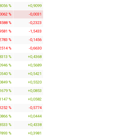
8056 %
+0,9099
,0062 %
-0,0031
,4588 %
-0,2323
,9581 %
-1,5433
,2783 %
-0,1456
,2514 %
-0,6630
8313 %
+0,4368
0946 %
+0,5689
0540 %
+0,5421
0849 %
+0,5520
1679 %
+0,0853
1147 %
+0,0582
,1252 %
-0,5774
0866 %
+0,0444
8533 %
+0,4338
7893 %
+0,3981