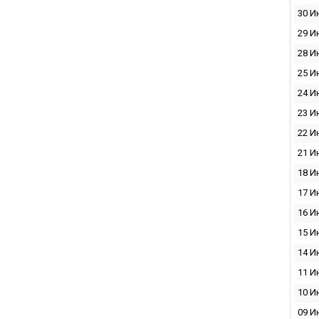
30 И
29 И
28 И
25 И
24 И
23 И
22 И
21 И
18 И
17 И
16 И
15 И
14 И
11 И
10 И
09 И