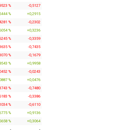
,9523 %
-0,5127
5444 %
+0,2915
,4281 %
-0,2302
6054 %
+0,3236
,6245 %
-0,3359
,3635 %
-0,7435
,3070 %
-0,1679
8543 %
+0,9958
,0452 %
-0,0243
0887 %
+0,0476
,3743 %
-0,7480
,6183 %
-0,3386
,1034 %
-0,6110
6775 %
+0,9136
5658 %
+0,3064
-
-