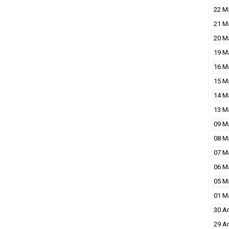
22 М
21 М
20 М
19 М
16 М
15 М
14 М
13 М
09 М
08 М
07 М
06 М
05 М
01 М
30 А
29 А