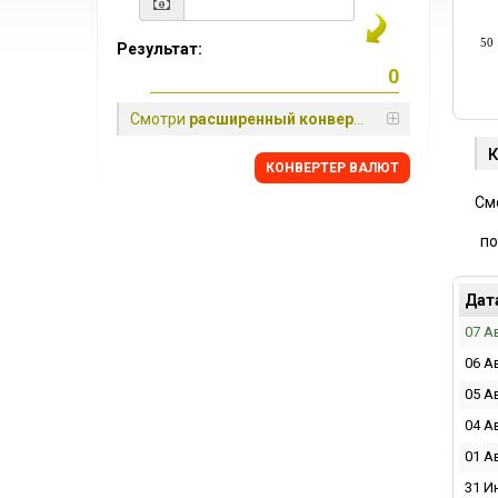
50
Результат:
Смотри
расширенный конвертер
КОНВЕРТЕР ВАЛЮТ
См
по
Дат
07 А
06 А
05 А
04 А
01 А
31 И