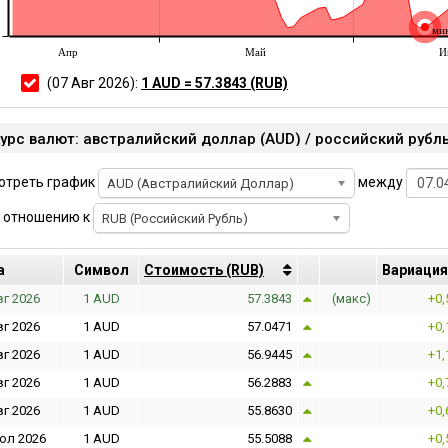
ми
Апр
Май
И
(07 Авг 2026):
1 AUD = 57.3843 (RUB)
отреть график
между
AUD (Австралийский Доллар)
 отношению к
RUB (Российский Рубль)
а
Cимвол
Cтоимость
(RUB)
Bариация
вг 2026
1 AUD
57.3843
(макс)
+0,
вг 2026
1 AUD
57.0471
+0,
вг 2026
1 AUD
56.9445
+1,
вг 2026
1 AUD
56.2883
+0,
вг 2026
1 AUD
55.8630
+0,
юл 2026
1 AUD
55.5088
+0,