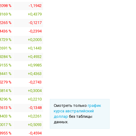
,2098 %
-1,1942
8169 %
+0,4379
,2265 %
-0,1217
,4436 %
-0,2394
3729 %
+0,2005
2691 %
+0,1443
9284 %
+0,4932
9155 %
+0,9985
8441 %
+0,4363
,5279 %
-0,2743
5814 %
+0,3004
4296 %
+0,2210
Смотреть только
график
,2613 %
-0,1348
курса австралийский
4403 %
+0,2261
доллар
без таблицы
данных.
0017 %
+0,5093
,8955 %
-0,4594