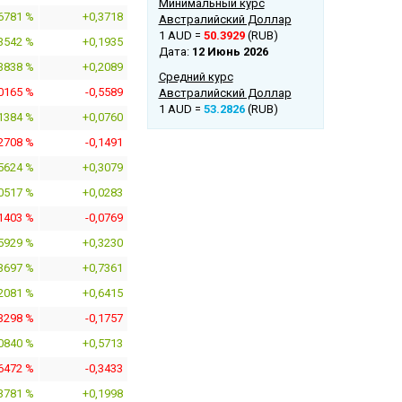
Минимальный курс
6781 %
+0,3718
Австралийский Доллар
1 AUD =
50.3929
(RUB)
3542 %
+0,1935
Дата:
12 Июнь 2026
3838 %
+0,2089
Средний курс
,0165 %
-0,5589
Австралийский Доллар
1 AUD =
53.2826
(RUB)
1384 %
+0,0760
,2708 %
-0,1491
5624 %
+0,3079
0517 %
+0,0283
,1403 %
-0,0769
5929 %
+0,3230
3697 %
+0,7361
2081 %
+0,6415
,3298 %
-0,1757
0840 %
+0,5713
,6472 %
-0,3433
3781 %
+0,1998