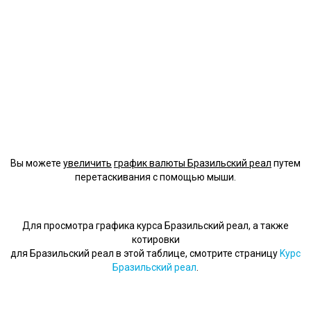
Вы можете
увеличить
график валюты Бразильский реал
путем
перетаскивания с помощью мыши.
Для просмотра графика курса Бразильский реал, а также
котировки
для Бразильский реал в этой таблице, смотрите страницу
Kурс
Бразильский реал
.