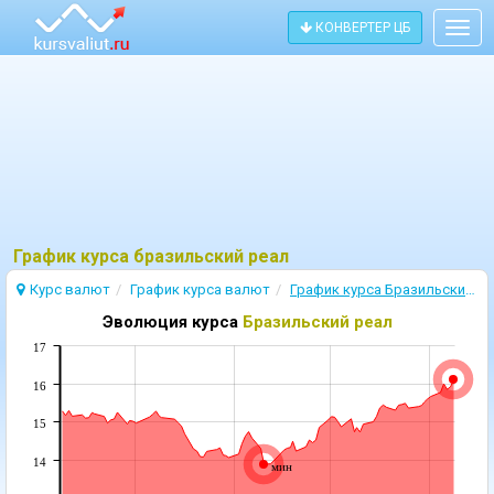
КОНВЕРТЕР ЦБ
Togg
navig
График курса бразильский реал
Курс валют
График курса валют
График курса Бразильский реал
Эволюция курса
Бразильский реал
17
16
15
14
мин